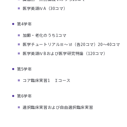
医学英語ⅣA（30コマ）
第4学年
加齢・老化のうち1コマ
医学チュートリアルⅢ～Ⅵ（各20コマ）20～40コマ
医学英語ⅣBおよび医学研究特論（120コマ）
第5学年
コア臨床実習1 Ｉコース
第6学年
選択臨床実習および自由選択臨床実習