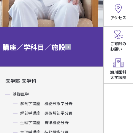
アクセス
ご寄附の
講座／学科目／施設
お願い
旭川医科
大学病院
医学部 医学科
基礎医学
解剖学講座 機能形態学分野
解剖学講座 顕微解剖学分野
生理学講座 自律機能分野
生理学講座 神経機能分野