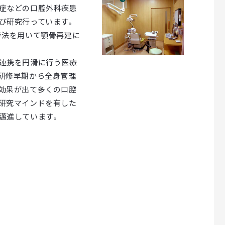
症などの口腔外科疾患
び研究行っています。
手法を用いて顎骨再建に
連携を円滑に行う医療
研修早期から全身管理
効果が出て多くの口腔
研究マインドを有した
邁進しています。